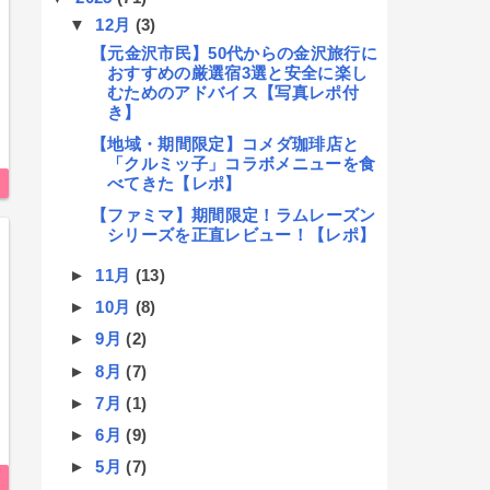
▼
12月
(3)
【元金沢市民】50代からの金沢旅行に
おすすめの厳選宿3選と安全に楽し
むためのアドバイス【写真レポ付
き】
【地域・期間限定】コメダ珈琲店と
「クルミッ子」コラボメニューを食
べてきた【レポ】
【ファミマ】期間限定！ラムレーズン
シリーズを正直レビュー！【レポ】
►
11月
(13)
►
10月
(8)
►
9月
(2)
►
8月
(7)
►
7月
(1)
►
6月
(9)
►
5月
(7)