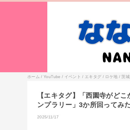
ホーム
/
YouTube
/
イベント
/
エキタグ
/
ロケ地
/
茨城
【エキタグ】「西園寺がどこ
ンプラリー」3か所回ってみ
2025/11/17