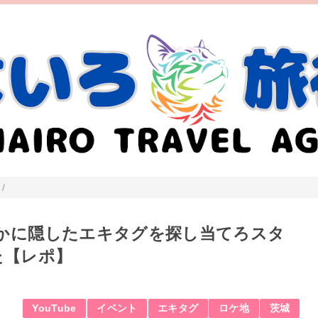
/
かに隠したエキタグを探し当てろスタ
た【レポ】
YouTube
イベント
エキタグ
ロケ地
茨城