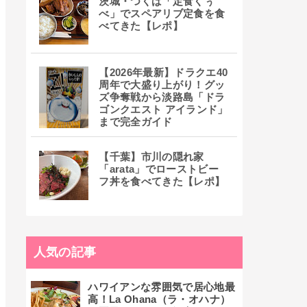
茨城・つくば「定食くぅ
べ」でスペアリブ定食を食
べてきた【レポ】
【2026年最新】ドラクエ40
周年で大盛り上がり！グッ
ズ争奪戦から淡路島「ドラ
ゴンクエスト アイランド」
まで完全ガイド
【千葉】市川の隠れ家
「arata」でローストビー
フ丼を食べてきた【レポ】
人気の記事
ハワイアンな雰囲気で居心地最
高！La Ohana（ラ・オハナ）