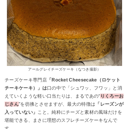
アールグレイチーズケーキ（なつき撮影）
チーズケーキ専門店
「Rocket Cheesecake（ロケット
チーキケーキ）」は
口の中で「シュワッ、フワッ」と消
えていくような軽い口当たりは、まるであの“
りくろーお
じさん
”を彷彿とさせますが、最大の特徴は
「レーズンが
入っていない」
こと。純粋にチーズと素材の風味だけを
堪能できる、まさに理想のスフレチーズケーキなんで
す。