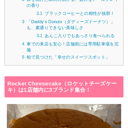
の香り
2.1
ブラックコーヒーとの相性が抜群！
3
「Daddy's Donuts（ダディーズドーナツ）」
も、素通りできない美味しさ
3.1
あんこ入りでもあっさり食べられる
4
車での来店も安心！店舗前には専用駐車場を完
備
5
柏で見つけた「幸せのスイーツスポット」
Rocket Cheesecake（ロケットチーズケー
キ）は1店舗内に3ブランド集合！