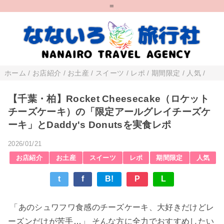
=
ホーム
/
お店紹介
/
お土産
/
スイーツ
/
レポ
/
期間限定
/
人気
/
【千葉・柏】Rocket Cheesecake（ロケット
チーズケーキ）の「限定アールグレイチーズケ
ーキ」とDaddy's Donutsを実食レポ
2026/01/21
お店紹介
お土産
スイーツ
レポ
期間限定
人気
t
f
B!
P
L
「あのシュワフワ食感のチーズケーキ、大好きだけどレ
ーズンだけが苦手…」 そんな方に全力でおすすめしたい