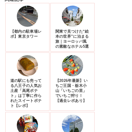
【都内の駐車場レ
関東で見つけた“絵
ポ】東京タワー
本の世界”に泊まる
旅｜ヨーロッパ風
の素敵なホテル5選
道の駅にも売って
【2026年最新】い
る八王子の人気お
ちご王国・栃木小
土産「高尾ポテ
山「いちごの里」
ト」は丁寧に作ら
でいちご狩り！
れたスイートポテ
【過去レポあり】
ト【レポ】