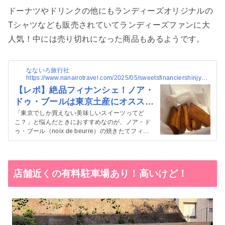
ドーナツやドリンクの他にもランディーズオリジナルの
Tシャツなども販売されていてランディーズファンに大
人気！中には売り切れになった商品もあるようです。
なないろ旅行社
https://www.nanairotravel.com/2025/05/sweetsfinanciershinjyuk
u.html
【レポ】絶品フィナンシェ！ノア・
ドゥ・ブールは東京土産にオススメ
【新宿伊勢丹】
「東京でしか買えない美味しいスイーツってど
こ？」と悩んだときにおすすめなのが、ノア・ド
ゥ・ブール（noix de beurre）の焼きたてフィナ
ンシェ。バターの香りがふわっと広がって、外は
サクっ、中はジュワっと染み出るバターとアーモ
ンドプードルのしっとり生地にうっとり。 ひと口
食...
店舗近くの有料駐車場あり！高いけど！