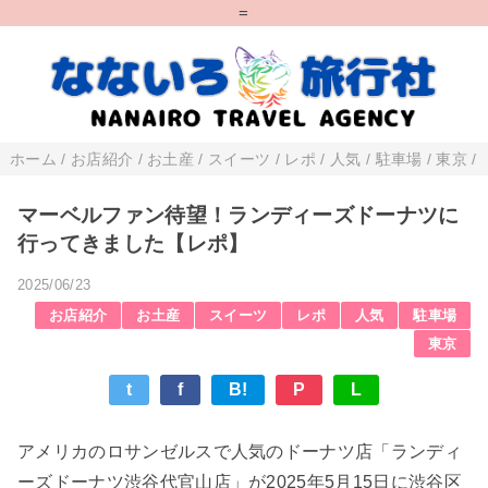
=
ホーム
/
お店紹介
/
お土産
/
スイーツ
/
レポ
/
人気
/
駐車場
/
東京
/
マーベルファン待望！ランディーズドーナツに
行ってきました【レポ】
2025/06/23
お店紹介
お土産
スイーツ
レポ
人気
駐車場
東京
t
f
B!
P
L
アメリカのロサンゼルスで人気のドーナツ店「ランディ
ーズドーナツ渋谷代官山店」が2025年5月15日に渋谷区