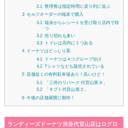
2.1
整理券は指定時間に戻り列に並ぶ
3
セルフオーダーの端末で購入
3.1
端末からレシートを受け取り店内で待
つ
3.2
売り切れも多い
3.3
トイレは店内に１つある
4
ドーナツはどっしり系
4.1
ドーナツは４つグループ分け
4.2
Tシャツなども販売されている
5
店舗近くの有料駐車場あり！高いけど！
5.1
「三井のリパーク 代官山第９」
5.2
「キプト代官山第２」
6
今後の店舗展開に期待！
ランディーズドーナツ渋谷代官山店はログロ