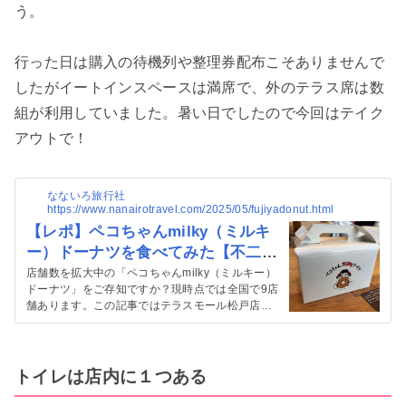
う。
行った日は購入の待機列や整理券配布こそありませんで
したがイートインスペースは満席で、外のテラス席は数
組が利用していました。暑い日でしたので今回はテイク
アウトで！
なないろ旅行社
https://www.nanairotravel.com/2025/05/fujiyadonut.html
【レポ】ペコちゃんmilky（ミルキ
ー）ドーナツを食べてみた【不二
家】
店舗数を拡大中の「ペコちゃんmilky（ミルキー）
ドーナツ」をご存知ですか？現時点では全国で9店
舗あります。この記事ではテラスモール松戸店で
購入したレポートをご紹介します。 不二家のペコ
ちゃんmilkyドーナツは米油で揚げられている 米油
でじっくり丁寧に揚げた小ぶりのドーナツです...
トイレは店内に１つある